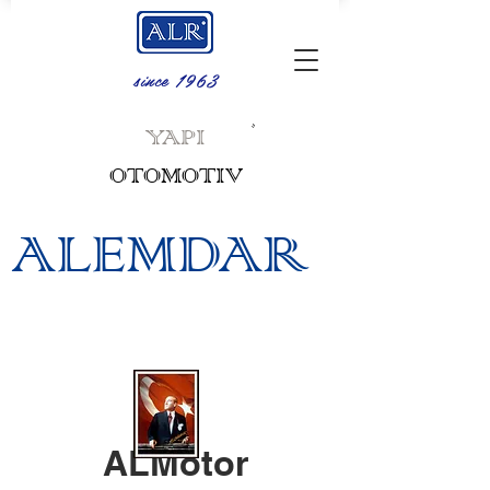
since 1963
.
YAPI
OTOMOTIV
ALEMDAR
ALMotor