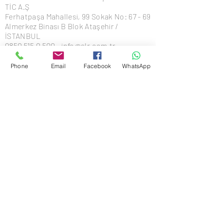
TİC A.Ş
Ferhatpaşa Mahallesi, 99 Sokak No: 67 - 69
Almerkez Binası B Blok Ataşehir /
İSTANBUL
0850 515 0 500 - info@alr.com.tr
Phone
Email
Facebook
WhatsApp
© Copyright 2022
Alemdaryapı Otomotiv
İnşaat Sanayi ve Ticaret Anonim Şirketi
ADR
ES