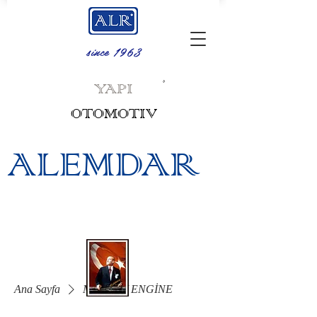
since 1963
.
YAPI
OTOMOTIV
ALEMDAR
Ana Sayfa
MOTOR / ENGİNE