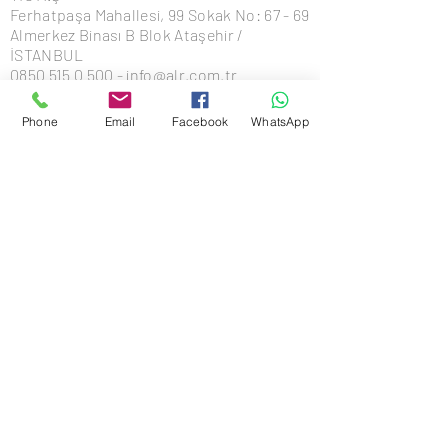
Ferhatpaşa Mahallesi, 99 Sokak No: 67 - 69
Almerkez Binası B Blok Ataşehir /
İSTANBUL
0850 515 0 500 - info@alr.com.tr
Phone
Email
Facebook
WhatsApp
© Copyright 2022
Alemdaryapı Otomotiv
İnşaat Sanayi ve Ticaret Anonim Şirketi
ADR
ES